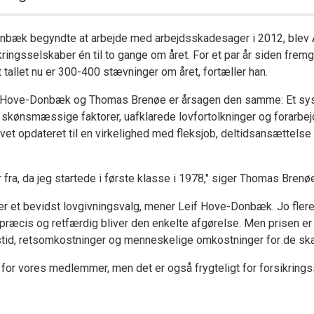
nbæk begyndte at arbejde med arbejdsskadesager i 2012, blev
ringsselskaber én til to gange om året. For et par år siden fremg
t tallet nu er 300-400 stævninger om året, fortæller han.
f Hove-Donbæk og Thomas Brenøe er årsagen den samme: Et syst
 skønsmæssige faktorer, uafklarede lovfortolkninger og forarbej
vet opdateret til en virkelighed med fleksjob, deltidsansættelse 
fra, da jeg startede i første klasse i 1978," siger Thomas Brenø
er et bevidst lovgivningsvalg, mener Leif Hove-Donbæk. Jo fl
e præcis og retfærdig bliver den enkelte afgørelse. Men prisen er
tid, retsomkostninger og menneskelige omkostninger for de sk
t for vores medlemmer, men det er også frygteligt for forsikring