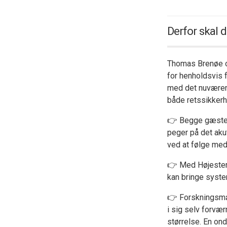
Derfor skal 
Thomas Brenøe o
for henholdsvis 
med det nuværen
både retssikker
👉 Begge gæster 
peger på det aku
ved at følge me
👉 Med Højestere
kan bringe syste
👉 Forskningsmæ
i sig selv forvæ
størrelse. En on