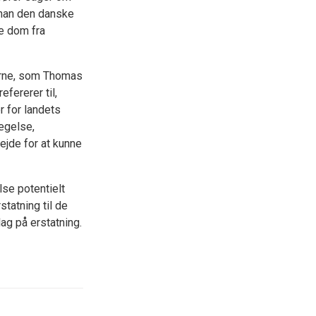
 han den danske
e dom fra
serne, som Thomas
fererer til,
r for landets
ægelse,
ejde for at kunne
se potentielt
statning til de
ag på erstatning.