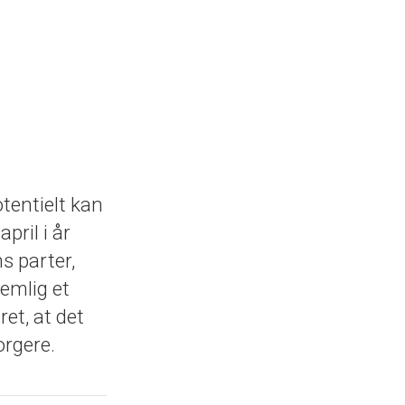
tentielt kan
pril i år
s parter,
emlig et
ret, at det
orgere.