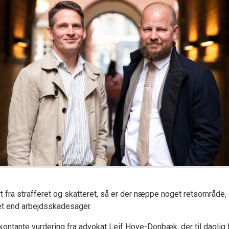
t fra strafferet og skatteret, så er der næppe noget retsområde,
et end arbejdsskadesager.
kontante vurdering fra advokat Leif Hove-Donbæk, der til daglig