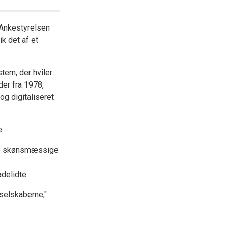
 Ankestyrelsen
ik det af et
em, der hviler
der fra 1978,
og digitaliseret
e.
ere skønsmæssige
adelidte
sselskaberne,"