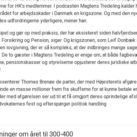
evne for HK's medlemmer. I podcasten Magtens Tredeling kalder
rådet for arbejdsskader i Danmark en krigszone. Og med den ny
lles udfordringerne yderligere, mener han.
pel og gør op med praksis, der har eksisteret siden halvfjerd
i Forsikring og Pension, siger. Og krigszonen, som Leif Donbæk re
r en lovgivning, der er så kompleks, at der indbringes mange sage
 De to gæster i Magtens Tredeling er enige om, at både fagbev
he, pensionskasser og styrelserne opjusterer deres juridiske arb
.
ræsenterer Thomas Brenøe de parter, der med Højesterets afgørel
e finde en masse millioner frem fra skufferne for at kunne betale er
er med afgørelsen ser ud til at få omgjort deres oprindelige afsl
dvokaternes fest og efterspørger politisk handling
ninger om året til 300-400