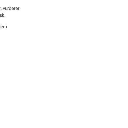
, vurderer
sk.
er i