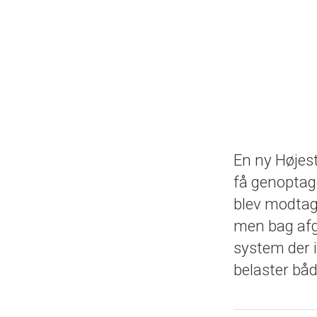
En ny Højest
få genoptage
blev modtage
men bag afg
system der i
belaster båd