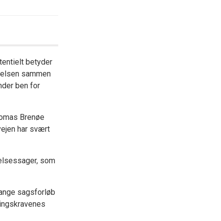
entielt betyder
gørelsen sammen
der ben for
Thomas Brenøe
vejen har svært
gelsessager, som
ange sagsforløb
tningskravenes