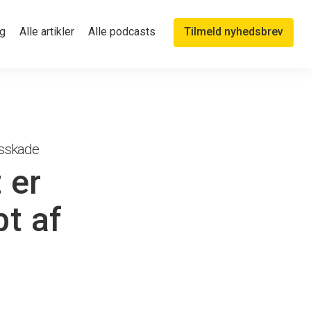
g
Alle artikler
Alle podcasts
Tilmeld nyhedsbrev
dsskade
 er
bt af