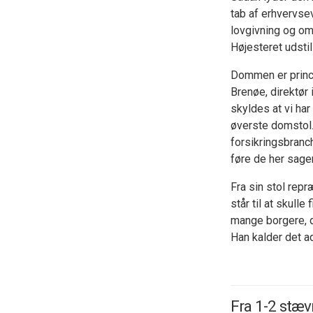
tab af erhvervs
lovgivning og om
Højesteret udsti
Dommen er princi
Brenøe, direktør 
skyldes at vi ha
øverste domstol.
forsikringsbranc
føre de her sager
Fra sin stol rep
står til at skull
mange borgere, d
Han kalder det a
Fra 1-2 stæv