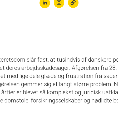
eretsdom slår fast, at tusindvis af danskere po
t deres arbejdsskadesager. Afgørelsen fra 28. a
t med lige dele glæde og frustration fra sagen
ørelsen gemmer sig et langt større problem. N
 årtier er blevet så komplekst og juridisk uafkla
e domstole, forsikringsselskaber og nødlidte b