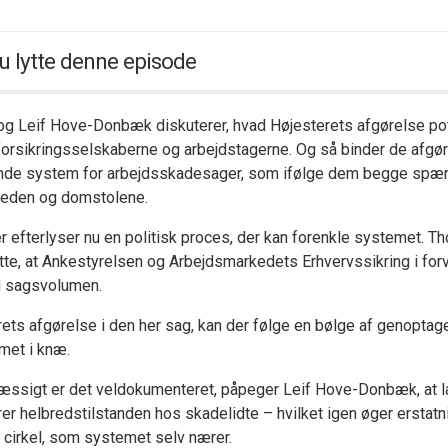
du lytte denne episode
g Leif Hove-Donbæk diskuterer, hvad Højesterets afgørelse pot
forsikringsselskaberne og arbejdstagerne. Og så binder de af
de system for arbejdsskadesager, som ifølge dem begge spæn
heden og domstolene.
efterlyser nu en politisk proces, der kan forenkle systemet. 
tte, at Ankestyrelsen og Arbejdsmarkedets Erhvervssikring i for
d sagsvolumen.
ts afgørelse i den her sag, kan der følge en bølge af genopta
met i knæ.
ssigt er det veldokumenteret, påpeger Leif Hove-Donbæk, at l
rrer helbredstilstanden hos skadelidte – hvilket igen øger ersta
d cirkel, som systemet selv nærer.