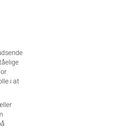
 udsende
tåelige
for
le i at
ller
om
på