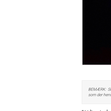
BEMÆRK: Si
som der henv