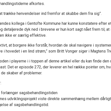
handlingstiderne afkortes.
at trække henvendelser ind fremfor at skubbe dem fra sig”.
ndes kollega i Gentofte Kommune har kunne konstatere efter e
og detaljerede dyk ned i brevene er hun kort sagt nået frem til, at
n ikke er særlig effektive.
ktivt, at borgere ikke forstår, hvordan de skal navigere i systemer
e i hovedet i en lind strøm,” som Britt Vonger siger i Magtens Tr
oden i playerne i i toppen af denne artikel eller du kan finde den 
cast. Det er episode 272, der leverer en hel række pointer om, hv
 de skaber af problemer.
:
e forlænger sagsbehandlingstiden
es udviklingsprojekt viste direkte sammenhæng mellem dårligt
else af sagsbehandlingstid.