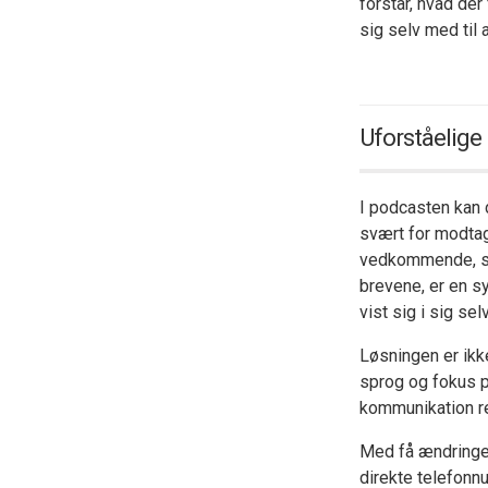
forstår, hvad de
sig selv med til
Uforståelige
I podcasten kan 
svært for modtag
vedkommende, som
brevene, er en s
vist sig i sig se
Løsningen er ikk
sprog og fokus p
kommunikation r
Med få ændringer
direkte telefonnu