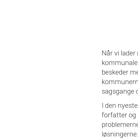
Når vi lader
kommunale st
beskeder me
kommunerne. 
sagsgange og
I den nyest
forfatter og
problemerne,
løsningerne