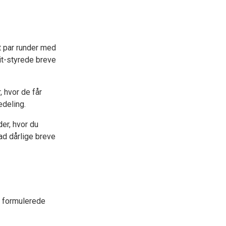
t par runder med
 it-styrede breve
, hvor de får
edeling.
der, hvor du
ad dårlige breve
 formulerede