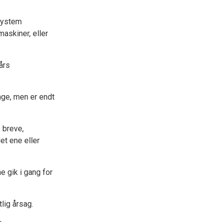
 system
askiner, eller
års
nge, men er endt
 breve,
t ene eller
 gik i gang for
lig årsag.