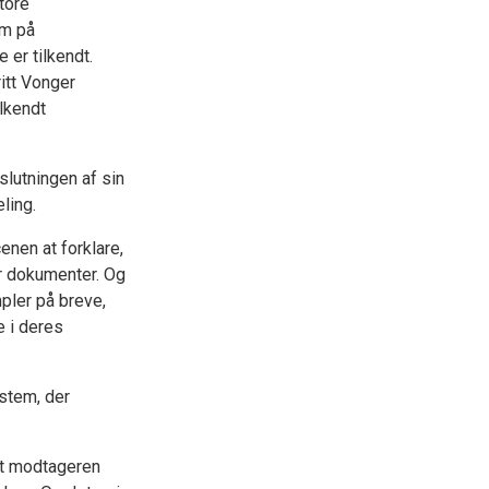
tore
um på
 er tilkendt.
itt Vonger
ilkendt
slutningen af sin
ling.
cenen at forklare,
or dokumenter. Og
pler på breve,
e i deres
ystem, der
at modtageren