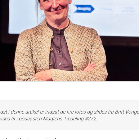
dst
i denne artikel er indsat de fire fotos og slides fra Britt Vong
ises til i podcasten Magtens Tredeling #272.