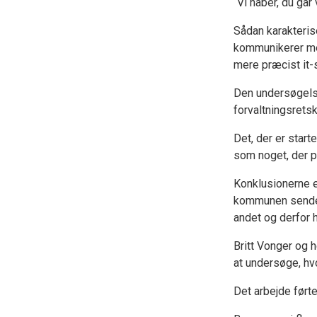
“Vi håber, du gå
Sådan karakteris
kommunikerer med
mere præcist it-s
Den undersøgelse,
forvaltningsrets
Det, der er star
som noget, der p
Konklusionerne e
kommunen sender
andet og derfor 
Britt Vonger og 
at undersøge, hv
Det arbejde ført