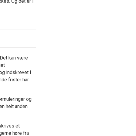
kes. Og det er i
 Det kan være
get
og indskrevet i
de frister har
ormuleringer og
en helt anden
krives et
gerne høre fra