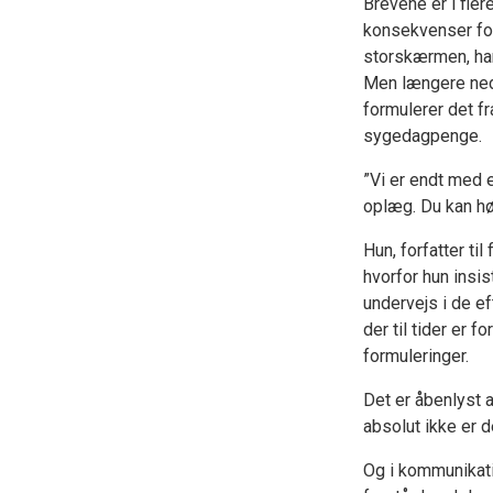
Brevene er i fler
konsekvenser for
storskærmen, han
Men længere ned 
formulerer det fra
sygedagpenge.
”Vi er endt med e
oplæg. Du kan hø
Hun, forfatter til
hvorfor hun insi
undervejs i de e
der til tider er 
formuleringer.
Det er åbenlyst 
absolut ikke er 
Og i kommunikati