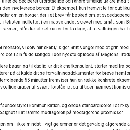
e tilfælde decideret uforståelige og i andre tilfælde uklare med s
 den involverede borger. Et eksempel, hun fremviste for publik
dler om en borger, der i et brev får besked om, at sygedagpenge
i teksten indflettet i en masse andet skrevet med småt, som Br
 scenen, står der, at det kun er for to dage, at forvaltningen har t
t monster, vi selv har skabt,” siger Britt Vonger med et grin mod 
re det i sin fulde længde i den nyeste episode af Magtens Trede
 flere bøger, og til daglig juridisk chefkonsulent, starter med fra s
sterer på at kalde disse forvaltningsdokumenter for breve fremf
fterfølgende 55 minutter fremviser hun en række konkrete eksem
forskellige grader af svært-forståeligt og til tider nærmest komisk
afsenderstyret kommunikation, og endda standardiseret i et it-s
designet til at ramme modtageren på modtagerens præmisser.
on om - ikke mindst - vigtige emner er det gevaldig afgørende 