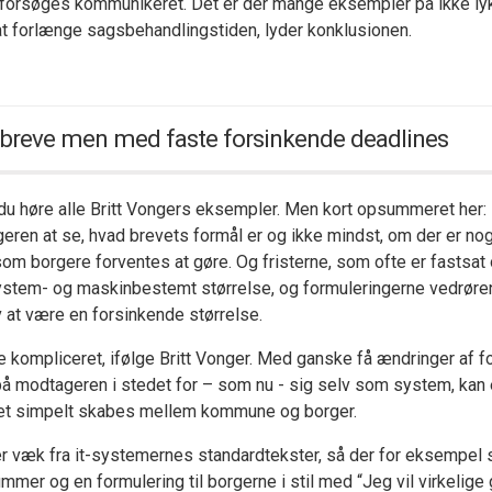
r forsøges kommunikeret. Det er der mange eksempler på ikke lyk
 at forlænge sagsbehandlingstiden, lyder konklusionen.
 breve men med faste forsinkende deadlines
du høre alle Britt Vongers eksempler. Men kort opsummeret her:
eren at se, hvad brevets formål er og ikke mindst, om der er no
 borgere forventes at gøre. Og fristerne, som ofte er fastsat 
ystem- og maskinbestemt størrelse, og formuleringerne vedrøren
lv at være en forsinkende størrelse.
e kompliceret, ifølge Britt Vonger. Med ganske få ændringer af f
å modtageren i stedet for – som nu - sig selv som system, kan 
et simpelt skabes mellem kommune og borger.
 væk fra it-systemernes standardtekster, så der for eksempel s
mmer og en formulering til borgerne i stil med “Jeg vil virkelige 