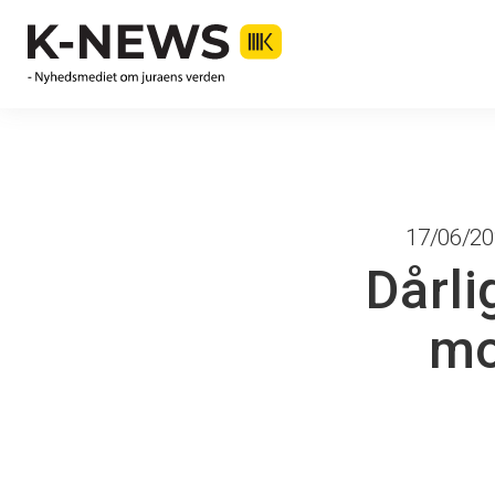
17/06/202
Dårl
mo