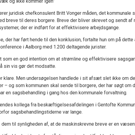
r væk og ikke kommer igen”
erer juridisk chefkonsulent Britt Vonger måden, det kommunale
 breve til deres borgere. Breve der bliver skrevet og sendt af m
ystemer, der er indført for at effektivisere arbejdsgange.
 der har ført hende til den konklusion, fortalte hun om på dette 
konference i Aalborg med 1.200 deltagende jurister.
tet som en god intention om at strømline og effektivisere sagsga
å sin vis gør det modsatte.
r klare. Men undersøgelsen handlede i sit afsæt slet ikke om de
 – og som kommunen skal sende til borgere, der har søgt om de
har en sagsbehandling i gang hos den kommunale forvaltning.
hendes kollega fra beskæftigelsesafdelingen i Gentofte Kommune
orfor sagsbehandlingstiderne var lange.
e dem til synligheden af, at de maskinskrevne breve er en væsent