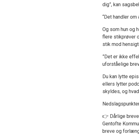
dig”, kan sagsbe
“Det handler om 
Og som hun og he
flere stikprøver 
stik mod hensigte
”Det er ikke effe
uforståelige brev
Du kan lytte epis
ellers lytter pod
skyldes, og hvad
Nedslagspunkter
👉 Dårlige brev
Gentofte Kommun
breve og forlæng