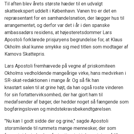
Til aften blev årets største hæder til en udvalgt
skatteekspert uddelt i København. Vanen tro er det en
repræsentant for en samhandelsnation, der lægger hus til
arrangementet, og derfor var det i år i den spanske
ambassadørs residens, at højesteretsdommer Lars
Apostoli forklarede prisjuryens begrundelse for, at Klaus
Okholm skal kunne smykke sig med titlen som modtager af
Karnovs Skattepris.
Lars Apostoli fremhævede på vegne af priskomiteen
Okholms vedholdende mangeårige virke, hans medvirken i
SR-skat-redaktionen i mange år. Og så fik han
knastørt salen til at grine højt, da han også roste vinderen
for sin fortattervirksomhed, der har gjort ham til
medafsender af bøger, der hedder noget så fængende som
bogføringsloven og mindstekravsbekendtgørelsen.
"Nu kan I godt sidde der og grine," sagde Apostoli
storsmilende til rummets mange mennesker, der som