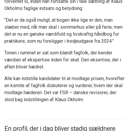
forventet lo, inden han fortsatte sin i tale sætning af Klaus
Okholms faglige indsats og betydning.
"Det er da også muligt, at bogen ikke lige er den, man
slæber med, når man skal i sommerhus eller på ferie, men
det er nu en ganske værdifuld og livskraftig håndbog for
praktikere, som nu foreligger i tredjeudgave fra 2024."
Tonen i rummet er sat som blandt fagfolk, der kender
værdien af ekspertise inden for skat. Den eksertise, der i
aften bliver hædret.
Alle kan indstille kandidater til at modtage prisen, hvorefter
en komite af fagfolk diskuterer og vurderer, hvem der skal
modtage hæderen. Det var FSR – danske revisorer, der
stod bag indstillingen af Klaus Okholm.
En profil, der i dag bliver stadig sjældnere