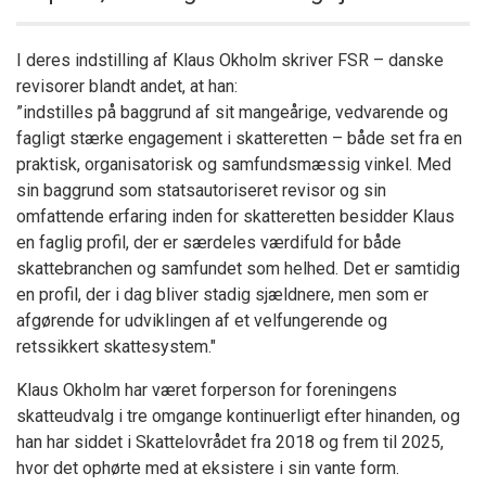
I deres indstilling af Klaus Okholm skriver FSR – danske
revisorer blandt andet, at han:
”indstilles på baggrund af sit mangeårige, vedvarende og
fagligt stærke engagement i skatteretten – både set fra en
praktisk, organisatorisk og samfundsmæssig vinkel. Med
sin baggrund som statsautoriseret revisor og sin
omfattende erfaring inden for skatteretten besidder Klaus
en faglig profil, der er særdeles værdifuld for både
skattebranchen og samfundet som helhed. Det er samtidig
en profil, der i dag bliver stadig sjældnere, men som er
afgørende for udviklingen af et velfungerende og
retssikkert skattesystem."
Klaus Okholm har været forperson for foreningens
skatteudvalg i tre omgange kontinuerligt efter hinanden, og
han har siddet i Skattelovrådet fra 2018 og frem til 2025,
hvor det ophørte med at eksistere i sin vante form.