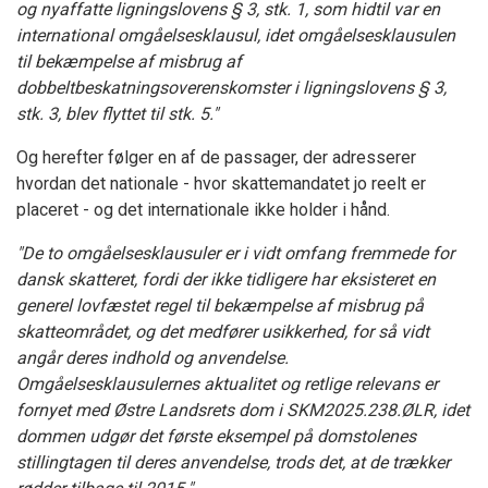
og nyaffatte ligningslovens § 3, stk. 1, som hidtil var en
international omgåelsesklausul, idet omgåelsesklausulen
til bekæmpelse af misbrug af
dobbeltbeskatningsoverenskomster i ligningslovens § 3,
stk. 3, blev flyttet til stk. 5."
Og herefter følger en af de passager, der adresserer
hvordan det nationale - hvor skattemandatet jo reelt er
placeret - og det internationale ikke holder i hånd.
"De to omgåelsesklausuler er i vidt omfang fremmede for
dansk skatteret, fordi der ikke tidligere har eksisteret en
generel lovfæstet regel til bekæmpelse af misbrug på
skatteområdet, og det medfører usikkerhed, for så vidt
angår deres indhold og anvendelse.
Omgåelsesklausulernes aktualitet og retlige relevans er
fornyet med Østre Landsrets dom i SKM2025.238.ØLR, idet
dommen udgør det første eksempel på domstolenes
stillingtagen til deres anvendelse, trods det, at de trækker