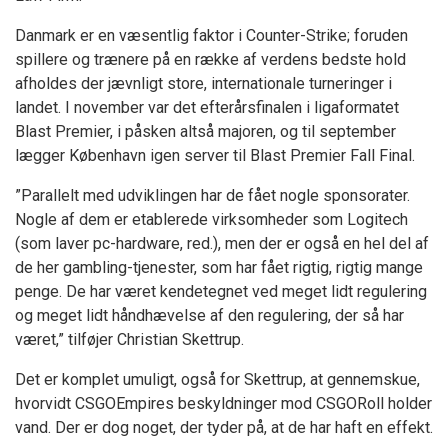
Danmark er en væsentlig faktor i Counter-Strike; foruden
spillere og trænere på en række af verdens bedste hold
afholdes der jævnligt store, internationale turneringer i
landet. I november var det efterårsfinalen i ligaformatet
Blast Premier, i påsken altså majoren, og til september
lægger København igen server til Blast Premier Fall Final.
”Parallelt med udviklingen har de fået nogle sponsorater.
Nogle af dem er etablerede virksomheder som Logitech
(som laver pc-hardware, red.), men der er også en hel del af
de her gambling-tjenester, som har fået rigtig, rigtig mange
penge. De har været kendetegnet ved meget lidt regulering
og meget lidt håndhævelse af den regulering, der så har
været,” tilføjer Christian Skettrup.
Det er komplet umuligt, også for Skettrup, at gennemskue,
hvorvidt CSGOEmpires beskyldninger mod CSGORoll holder
vand. Der er dog noget, der tyder på, at de har haft en effekt.