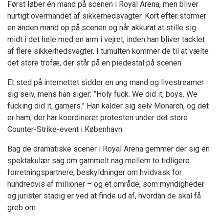
Først løber én mand på scenen i Royal Arena, men bliver
hurtigt overmandet af sikkerhedsvagter. Kort efter stormer
en anden mand op på scenen og når akkurat at stille sig
midt i det hele med en arm i vejret, inden han bliver tacklet
af flere sikkerhedsvagter. I tumulten kommer de til at vælte
det store trofæ, der står på en piedestal på scenen.
Et sted på internettet sidder en ung mand og livestreamer
sig selv, mens han siger: ”Holy fuck. We did it, boys. We
fucking did it, gamers.” Han kalder sig selv Monarch, og det
er ham, der har koordineret protesten under det store
Counter-Strike-event i København.
Bag de dramatiske scener i Royal Arena gemmer der sig en
spektakulær sag om gammelt nag mellem to tidligere
forretningspartnere, beskyldninger om hvidvask for
hundredvis af millioner – og et område, som myndigheder
og jurister stadig er ved at finde ud af, hvordan de skal få
greb om.