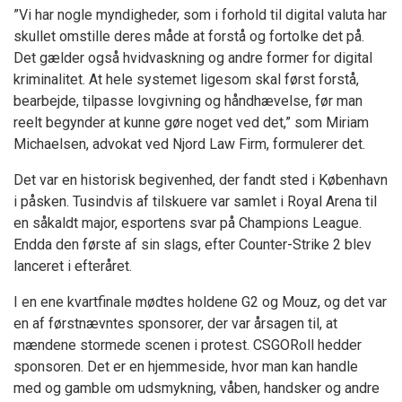
”Vi har nogle myndigheder, som i forhold til digital valuta har
skullet omstille deres måde at forstå og fortolke det på.
Det gælder også hvidvaskning og andre former for digital
kriminalitet. At hele systemet ligesom skal først forstå,
bearbejde, tilpasse lovgivning og håndhævelse, før man
reelt begynder at kunne gøre noget ved det,” som Miriam
Michaelsen, advokat ved Njord Law Firm, formulerer det.
Det var en historisk begivenhed, der fandt sted i København
i påsken. Tusindvis af tilskuere var samlet i Royal Arena til
en såkaldt major, esportens svar på Champions League.
Endda den første af sin slags, efter Counter-Strike 2 blev
lanceret i efteråret.
I en ene kvartfinale mødtes holdene G2 og Mouz, og det var
en af førstnævntes sponsorer, der var årsagen til, at
mændene stormede scenen i protest. CSGORoll hedder
sponsoren. Det er en hjemmeside, hvor man kan handle
med og gamble om udsmykning, våben, handsker og andre