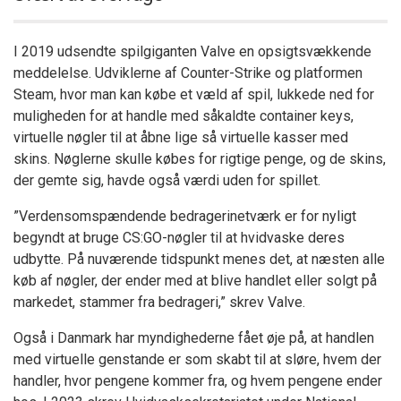
I 2019 udsendte spilgiganten Valve en opsigtsvækkende
meddelelse. Udviklerne af Counter-Strike og platformen
Steam, hvor man kan købe et væld af spil, lukkede ned for
muligheden for at handle med såkaldte container keys,
virtuelle nøgler til at åbne lige så virtuelle kasser med
skins. Nøglerne skulle købes for rigtige penge, og de skins,
der gemte sig, havde også værdi uden for spillet.
”Verdensomspændende bedragerinetværk er for nyligt
begyndt at bruge CS:GO-nøgler til at hvidvaske deres
udbytte. På nuværende tidspunkt menes det, at næsten alle
køb af nøgler, der ender med at blive handlet eller solgt på
markedet, stammer fra bedrageri,” skrev Valve.
Også i Danmark har myndighederne fået øje på, at handlen
med virtuelle genstande er som skabt til at sløre, hvem der
handler, hvor pengene kommer fra, og hvem pengene ender