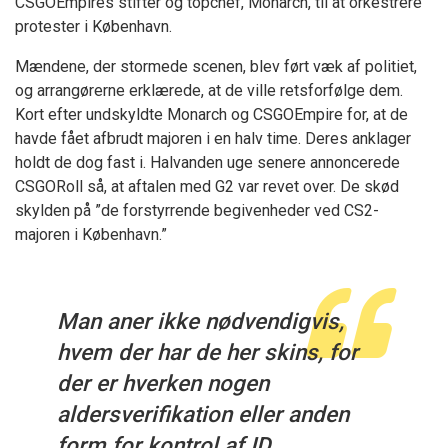
CSGOEmpires stifter og topchef, Monarch, til at orkestrere
protester i København.
Mændene, der stormede scenen, blev ført væk af politiet,
og arrangørerne erklærede, at de ville retsforfølge dem.
Kort efter undskyldte Monarch og CSGOEmpire for, at de
havde fået afbrudt majoren i en halv time. Deres anklager
holdt de dog fast i. Halvanden uge senere annoncerede
CSGORoll så, at aftalen med G2 var revet over. De skød
skylden på ”de forstyrrende begivenheder ved CS2-
majoren i København.”
Man aner ikke nødvendigvis,
hvem der har de her skins, for
der er hverken nogen
aldersverifikation eller anden
form for kontrol af ID