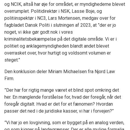
og NCIK, altså har øje for området, er myndighederne blevet
overrumplet. Politidirektør i NSK, Lasse Boje, og
politiinspektør i NC3, Lars Mortensen, medgav over for
fagbladet Dansk Politi i slutningen af 2023, at ”der er jo
noget, vi ikke gør godt nok i vores
kriminalitetsbekæmpelse på det digitale område. Vi er i
politiet og anklagemyndigheden blandt andet blevet
overrasket over, hvor hurtigt og voldsomt volumen er
steget.”
Den konklusion deler Miriam Michaelsen fra Njord Law
Firm.
”Der har for rigtig mange været et blind spot omkring det
her. En manglende forståelse for, hvad der foregår, når det
foregår digitalt. Hvad er det for et fænomen? Hvordan
passer det ned i de juridiske kasser, vi har i forvejen?”
”Vi har jo en lovgivning, som er bygget på en analog verden,
og som kigger på landegrænser. Der er alle mulige formalia,