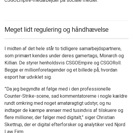
CSGOEmpire-medarbejder på sociale medier.
Meget lidt regulering og håndhævelse
I midten af det hele står to tidligere samarbejdspartnere,
som primært kendes under deres gamertags, Monarch og
Killian. De styrer henholdsvis CSGOEmpire og CSGORoll.
Begge er millionforetagender og et billede på, hvordan
esport har udviklet sig.
”Da jeg begyndte at følge med i den professionelle
Counter-Strike-scene, sad kommentatorerne i nogle kældre
rundt omkring med noget amatøragtigt udstyr, og nu
indtager de kæmpe arenaer med tusindvis af tilskuere og
flere millioner, der følger med digitalt,” siger Christian
Skettrup, der er digital efterforsker og analytiker ved Njord
Law Firm.