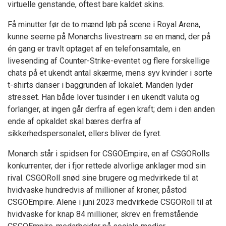
virtuelle genstande, oftest bare kaldet skins.
Få minutter før de to mænd løb på scene i Royal Arena,
kunne seerne på Monarchs livestream se en mand, der på
én gang er travlt optaget af en telefonsamtale, en
livesending af Counter-Strike-eventet og flere forskellige
chats på et ukendt antal skærme, mens syv kvinder i sorte
t-shirts danser i baggrunden af lokalet. Manden lyder
stresset. Han både lover tusinder i en ukendt valuta og
forlanger, at ingen går derfra af egen kraft; dem i den anden
ende af opkaldet skal bæres derfra af
sikkerhedspersonalet, ellers bliver de fyret.
Monarch står i spidsen for CSGOEmpire, en af CSGORolls
konkurrenter, der i fjor rettede alvorlige anklager mod sin
rival. CSGORoll snød sine brugere og medvirkede til at
hvidvaske hundredvis af millioner af kroner, påstod
CSGOEmpire. Alene i juni 2023 medvirkede CSGORoll til at
hvidvaske for knap 84 millioner, skrev en fremstående