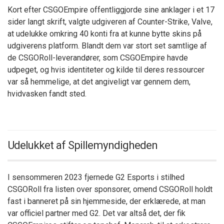
Kort efter CSGOEmpire offentliggjorde sine anklager i et 17
sider langt skrift, valgte udgiveren af Counter-Strike, Valve,
at udelukke omkring 40 konti fra at kunne bytte skins på
udgiverens platform. Blandt dem var stort set samtlige af
de CSGORoll-leverandører, som CSGOEmpire havde
udpeget, og hvis identiteter og kilde til deres ressourcer
var så hemmelige, at det angiveligt var gennem dem,
hvidvasken fandt sted.
Udelukket af Spillemyndigheden
I sensommeren 2023 fjernede G2 Esports i stilhed
CSGORoll fra listen over sponsorer, omend CSGORoll holdt
fast i banneret på sin hjemmeside, der erklærede, at man
var officiel partner med G2. Det var altså det, der fik