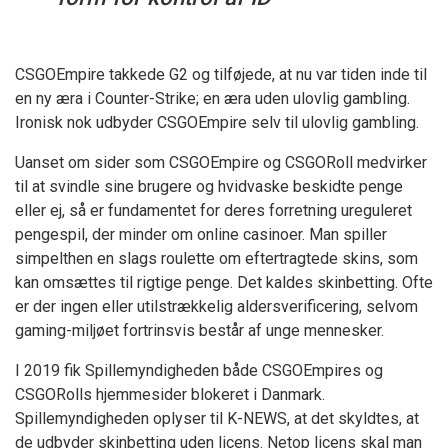
CSGOEmpire takkede G2 og tilføjede, at nu var tiden inde til
en ny æra i Counter-Strike; en æra uden ulovlig gambling.
Ironisk nok udbyder CSGOEmpire selv til ulovlig gambling.
Uanset om sider som CSGOEmpire og CSGORoll medvirker
til at svindle sine brugere og hvidvaske beskidte penge
eller ej, så er fundamentet for deres forretning ureguleret
pengespil, der minder om online casinoer. Man spiller
simpelthen en slags roulette om eftertragtede skins, som
kan omsættes til rigtige penge. Det kaldes skinbetting. Ofte
er der ingen eller utilstrækkelig aldersverificering, selvom
gaming-miljøet fortrinsvis består af unge mennesker.
I 2019 fik Spillemyndigheden både CSGOEmpires og
CSGORolls hjemmesider blokeret i Danmark.
Spillemyndigheden oplyser til K-NEWS, at det skyldtes, at
de udbyder skinbetting uden licens. Netop licens skal man