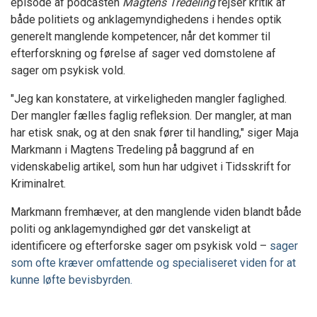
episode af podcasten
Magtens Tredeling
rejser kritik af
både politiets og anklagemyndighedens i hendes optik
generelt manglende kompetencer, når det kommer til
efterforskning og førelse af sager ved domstolene af
sager om psykisk vold.
"Jeg kan konstatere, at virkeligheden mangler faglighed.
Der mangler fælles faglig refleksion. Der mangler, at man
har etisk snak, og at den snak fører til handling," siger Maja
Markmann i Magtens Tredeling på baggrund af en
videnskabelig artikel, som hun har udgivet i Tidsskrift for
Kriminalret.
Markmann fremhæver, at den manglende viden blandt både
politi og anklagemyndighed gør det vanskeligt at
identificere og efterforske sager om psykisk vold –
sager
som ofte kræver omfattende og specialiseret viden for at
kunne løfte bevisbyrden.