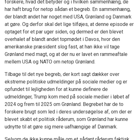
forskere, hvad det betyder og i hvilken sammenhæng, de
har haft brug for netop sådan et begreb. En sammenhæng,
der blandt andet har noget med USA, Grønland og Danmark
at gøre. Og derfor skal det lige tilføjes, at denne episode er
optaget for et par uger siden, og dermed er den blevet
overhalet af blandt andet topmødet i Davos, hvor den
amerikanske præsident slog fast, at han ikke vil tage
Grønland med magt, og at der nu er lavet en rammeaftale
mellem USA og NATO om netop Grønland.
Tilbage til det nye begreb, der kort sagt dækker over
ekstreme politiske udmeldinger på sociale medier og er
opfundet til lejligheden for at kunne definere de
udmeldinger, Trump kom med på sociale medier i løbet af
2024 og frem til 2025 om Grønland. Begrebet har de to
forskere brugt som led i deres undersøgelse af, om der er
blevet skabt et politisk råderum, som Grønland har kunne
udnytte til at gøre sig mere uafhængige af Danmark.
Selvom de ikke kunne måle om et sådant råderum faktisk