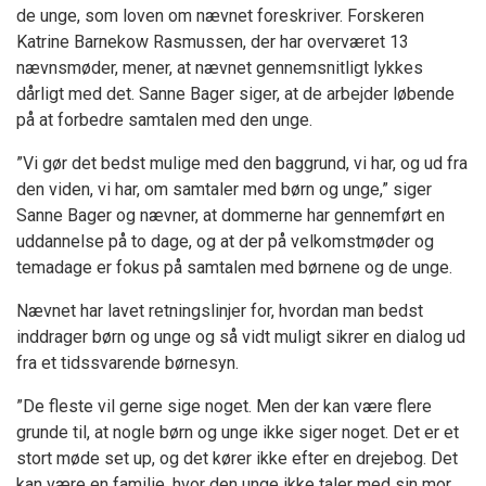
de unge, som loven om nævnet foreskriver. Forskeren
Katrine Barnekow Rasmussen, der har overværet 13
nævnsmøder, mener, at nævnet gennemsnitligt lykkes
dårligt med det. Sanne Bager siger, at de arbejder løbende
på at forbedre samtalen med den unge.
”Vi gør det bedst mulige med den baggrund, vi har, og ud fra
den viden, vi har, om samtaler med børn og unge,” siger
Sanne Bager og nævner, at dommerne har gennemført en
uddannelse på to dage, og at der på velkomstmøder og
temadage er fokus på samtalen med børnene og de unge.
Nævnet har lavet retningslinjer for, hvordan man bedst
inddrager børn og unge og så vidt muligt sikrer en dialog ud
fra et tidssvarende børnesyn.
”De fleste vil gerne sige noget. Men der kan være flere
grunde til, at nogle børn og unge ikke siger noget. Det er et
stort møde set up, og det kører ikke efter en drejebog. Det
kan være en familie, hvor den unge ikke taler med sin mor