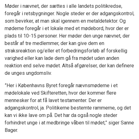
Møder i nævnet, der sættes i alle landets politikredse,
foregår i retsbygninger. Nogle steder er der adgangskontrol,
som bevirker, at man skal igennem en metaldetektor. Og
møderne foregår i et lokale med et mødebord, hvor der er
plads til 10-15 personer. Her møder den unge nævnet, der
består af tre medlemmer, der kan give dem en
straksreaktion og/eller et forbedringsforløb af forskellig
varighed eller kan lade dem gå fra mødet uden anden
reaktion end selve mødet. Altså afgørelser, der kan definere
de unges ungdomsliv.
”Her i Københavns Byret foregår nævnsmøderne i et
mødelokale ved Skifteretten, hvor der kommer flere
mennesker for at få lavet testamenter. Der er
adgangskontrol, ja. Politikerne bestemte rammerne, og det
kan vi ikke lave om på. Det har da også nogle steder
forhindret unge i at medbringe våben til mødet,” siger Sanne
Bager.