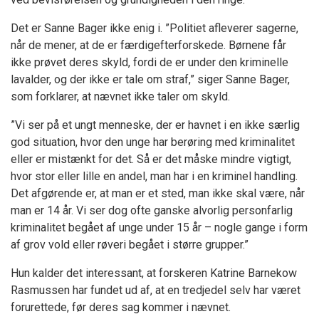
Det er Sanne Bager ikke enig i. ”Politiet afleverer sagerne,
når de mener, at de er færdigefterforskede. Børnene får
ikke prøvet deres skyld, fordi de er under den kriminelle
lavalder, og der ikke er tale om straf,” siger Sanne Bager,
som forklarer, at nævnet ikke taler om skyld.
”Vi ser på et ungt menneske, der er havnet i en ikke særlig
god situation, hvor den unge har berøring med kriminalitet
eller er mistænkt for det. Så er det måske mindre vigtigt,
hvor stor eller lille en andel, man har i en kriminel handling.
Det afgørende er, at man er et sted, man ikke skal være, når
man er 14 år. Vi ser dog ofte ganske alvorlig personfarlig
kriminalitet begået af unge under 15 år – nogle gange i form
af grov vold eller røveri begået i større grupper.”
Hun kalder det interessant, at forskeren Katrine Barnekow
Rasmussen har fundet ud af, at en tredjedel selv har været
forurettede, før deres sag kommer i nævnet.