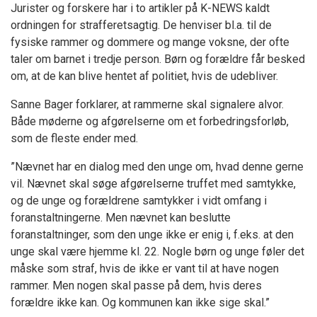
Jurister og forskere har i to
artikler på K-NEWS
kaldt
ordningen for strafferetsagtig. De henviser bl.a. til de
fysiske rammer og dommere og mange voksne, der ofte
taler om barnet i tredje person. Børn og forældre får besked
om, at de kan blive hentet af politiet, hvis de udebliver.
Sanne Bager forklarer, at rammerne skal signalere alvor.
Både møderne og afgørelserne om et forbedringsforløb,
som de fleste ender med.
”Nævnet har en dialog med den unge om, hvad denne gerne
vil. Nævnet skal søge afgørelserne truffet med samtykke,
og de unge og forældrene samtykker i vidt omfang i
foranstaltningerne. Men nævnet kan beslutte
foranstaltninger, som den unge ikke er enig i, f.eks. at den
unge skal være hjemme kl. 22. Nogle børn og unge føler det
måske som straf, hvis de ikke er vant til at have nogen
rammer. Men nogen skal passe på dem, hvis deres
forældre ikke kan. Og kommunen kan ikke sige skal.”