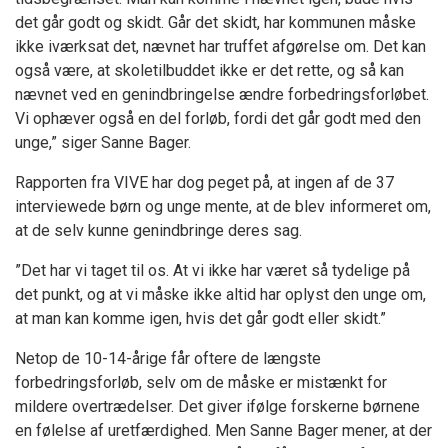
det går godt og skidt. Går det skidt, har kommunen måske
ikke iværksat det, nævnet har truffet afgørelse om. Det kan
også være, at skoletilbuddet ikke er det rette, og så kan
nævnet ved en genindbringelse ændre forbedringsforløbet.
Vi ophæver også en del forløb, fordi det går godt med den
unge,” siger Sanne Bager.
Rapporten fra VIVE har dog peget på, at ingen af de 37
interviewede børn og unge mente, at de blev informeret om,
at de selv kunne genindbringe deres sag.
”Det har vi taget til os. At vi ikke har været så tydelige på
det punkt, og at vi måske ikke altid har oplyst den unge om,
at man kan komme igen, hvis det går godt eller skidt.”
Netop de 10-14-årige får oftere de længste
forbedringsforløb, selv om de måske er mistænkt for
mildere overtrædelser. Det giver ifølge forskerne børnene
en følelse af uretfærdighed. Men Sanne Bager mener, at der