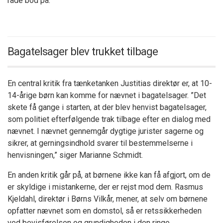
råde bod på.”
Bagatelsager blev trukket tilbage
En central kritik fra tænketanken Justitias direktør er, at 10-
14-årige børn kan komme for nævnet i bagatelsager. ”Det
skete få gange i starten, at der blev henvist bagatelsager,
som politiet efterfølgende trak tilbage efter en dialog med
nævnet. I nævnet gennemgår dygtige jurister sagerne og
sikrer, at gerningsindhold svarer til bestemmelserne i
henvisningen,” siger Marianne Schmidt.
En anden kritik går på, at børnene ikke kan få afgjort, om de
er skyldige i mistankerne, der er rejst mod dem. Rasmus
Kjeldahl, direktør i Børns Vilkår, mener, at selv om børnene
opfatter nævnet som en domstol, så er retssikkerheden
ved bevisførelsen og grundigheden i den ringe.