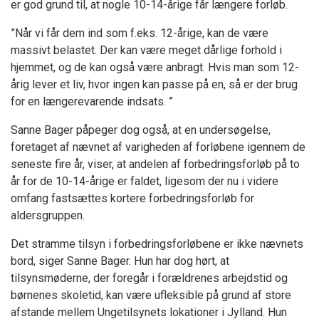
er god grund til, at nogle 10-14-årige får længere forløb.
”Når vi får dem ind som f.eks. 12-årige, kan de være
massivt belastet. Der kan være meget dårlige forhold i
hjemmet, og de kan også være anbragt. Hvis man som 12-
årig lever et liv, hvor ingen kan passe på en, så er der brug
for en længerevarende indsats. ”
Sanne Bager påpeger dog også, at en undersøgelse,
foretaget af nævnet af varigheden af forløbene igennem de
seneste fire år, viser, at andelen af forbedringsforløb på to
år
for de 10-14-årige er faldet, ligesom der nu i videre
omfang fastsættes kortere forbedringsforløb for
aldersgruppen.
Det stramme tilsyn i forbedringsforløbene er ikke nævnets
bord, siger Sanne Bager. Hun har dog hørt, at
tilsynsmøderne, der foregår i forældrenes arbejdstid og
børnenes skoletid, kan være ufleksible på grund af store
afstande mellem Ungetilsynets lokationer i Jylland. Hun