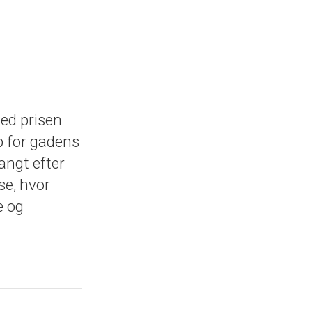
ed prisen
p for gadens
angt efter
se, hvor
e og