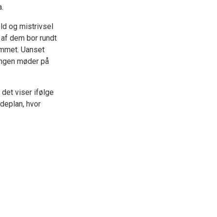
.
old og mistrivsel
 af dem bor rundt
emmet. Uanset
ningen møder på
det viser ifølge
adeplan, hvor