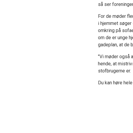
så ser foreninge
For de møder fler
i hjemmet søger 
omkring på sofae
om de er unge hj
gadeplan, at de 
"Vi møder også a
hende, at mistri
stofbrugerne er.
Du kan høre hele