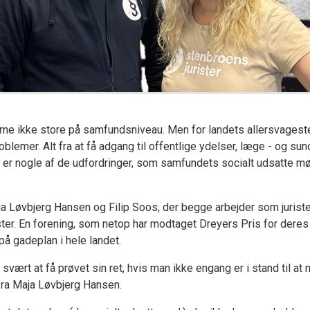
ne ikke store på samfundsniveau. Men for landets allersvageste
oblemer. Alt fra at få adgang til offentlige ydelser, læge - og s
 er nogle af de udfordringer, som samfundets socialt udsatte m
ja Løvbjerg Hansen og Filip Soos, der begge arbejder som jurist
ter. En forening, som netop har modtaget Dreyers Pris for deres
på gadeplan i hele landet.
svært at få prøvet sin ret, hvis man ikke engang er i stand til at 
 fra Maja Løvbjerg Hansen.