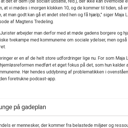
, at det er dem (de socialt udsatte, red.), der ikke kan overholde e
m, at vi mødes i morgen klokken 10, og de kommer til tiden, så er
, at man godt kan gå et andet sted hen og få hjælp," siger Maja 
sode af Magtens Tredeling.
Jurister arbejder man derfor med at møde gadens borgere og 
atiske tvekampe med kommunerne om sociale ydelser, men også r
et.
eringer er en af de helt store udfordringer lige nu. For som Maja
r hjemløsreformen medført et øget fokus på det, som hun kalder a
mmunerne. Hør hendes uddybning af problematikken i ovenståend
 den foretrukne podcast-app.
 unge på gadeplan
dels er mennesker, der kommer fra belastede miljøer og resso