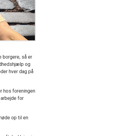
 borgere, så er
undhedshjælp og
øder hver dag på
er hos foreningen
 arbejde for
møde op til en