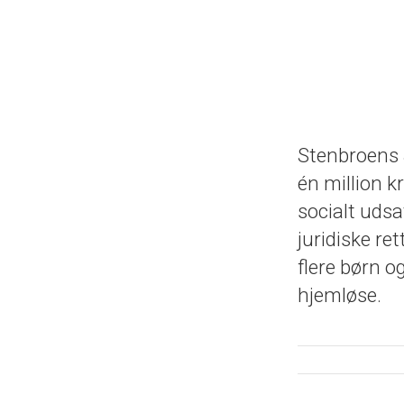
Stenbroens 
én million k
socialt udsa
juridiske r
flere børn 
hjemløse.