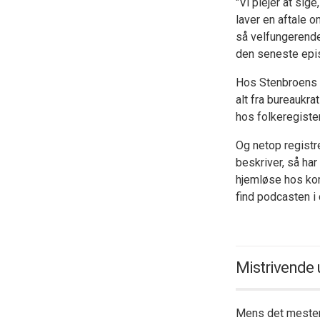
"Vi plejer at sige
laver en aftale o
så velfungerende
den seneste epi
Hos Stenbroens 
alt fra bureaukr
hos folkeregister
Og netop registr
beskriver, så ha
hjemløse hos ko
find podcasten i
Mistrivende
Mens det mesten