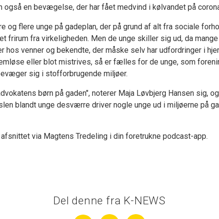
n også en bevægelse, der har fået medvind i kølvandet på corona
e og flere unge på gadeplan, der på grund af alt fra sociale forh
et frirum fra virkeligheden. Men de unge skiller sig ud, da mange
r hos venner og bekendte, der måske selv har udfordringer i hj
emløse eller blot mistrives, så er fælles for de unge, som fore
bevæger sig i stofforbrugende miljøer.
dvokatens børn på gaden", noterer Maja Løvbjerg Hansen sig, og 
vslen blandt unge desværre driver nogle unge ud i miljøerne på g
 afsnittet via Magtens Tredeling i din foretrukne podcast-app.
Del denne fra K-NEWS