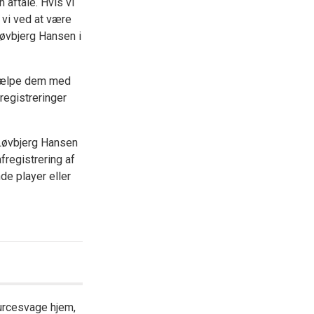
n aftale. Hvis vi
 vi ved at være
Løvbjerg Hansen i
hjælpe dem med
egistreringer
 Løvbjerg Hansen
fregistrering af
e player eller
urcesvage hjem,