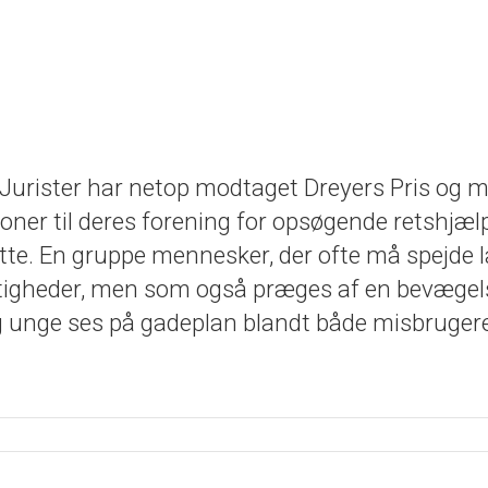
Jurister har netop modtaget Dreyers Pris og m
roner til deres forening for opsøgende retshjæl
tte. En gruppe mennesker, der ofte må spejde l
ettigheder, men som også præges af en bevægel
og unge ses på gadeplan blandt både misbruger