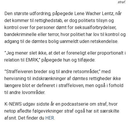
straf.
Den største udfordring, påpegede Lene Wacher Lentz, når
det kommer til rettighedstab, er dog politiets tilsyn og
kontrol over for personer dømt for seksualforbrydelser,
bandekriminelle eller terror, hvor politiet har lov til kontrol og
adgang til de dømtes bolig uanmeldt uden retskendelse.
”Jeg mener slet ikke, at det er foreneligt eller proportionalt i
relation til EMRK,” påpegede hun og tilføjede:
”Straffeiveren breder sig til andre retsområder,” med
henvisning til indskrænkninger af dømtes rettigheder ikke
længere blot er defineret i straffeloven, men også i forhold
til andre lovområder.
K-NEWS udgav sidste år en podcastserie om straf, hvor
netop afledte følgevirkninger straf også har sit særskilte
afsnit. Det finder du
HER
.