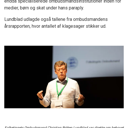
endda specialiserede ombudsmandsinstitutioner inden for
medier, børn og skat under hans paraply.
Lundblad udlagde også tallene fra ombudsmandens
årsrapporten, hvor antallet af klagesager stikker ud.
Folketingets Ombudsmand Christian Britten Lundblad var direkte om behovet