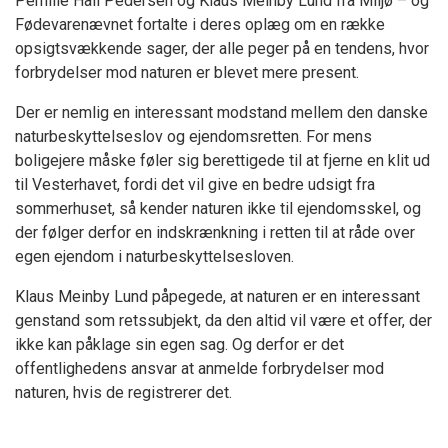
Pernille Hall Pedersen og Klaus Meinby Lund fra Miljø – og
Fødevarenævnet fortalte i deres oplæg om en række
opsigtsvækkende sager, der alle peger på en tendens, hvor
forbrydelser mod naturen er blevet mere present.
Der er nemlig en interessant modstand mellem den danske
naturbeskyttelseslov og ejendomsretten. For mens
boligejere måske føler sig berettigede til at fjerne en klit ud
til Vesterhavet, fordi det vil give en bedre udsigt fra
sommerhuset, så kender naturen ikke til ejendomsskel, og
der følger derfor en indskrænkning i retten til at råde over
egen ejendom i naturbeskyttelsesloven.
Klaus Meinby Lund påpegede, at naturen er en interessant
genstand som retssubjekt, da den altid vil være et offer, der
ikke kan påklage sin egen sag. Og derfor er det
offentlighedens ansvar at anmelde forbrydelser mod
naturen, hvis de registrerer det.