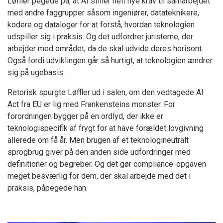
Løffler pegede på, at AI stiller helt nye krav til samarbejdet
med andre faggrupper såsom ingeniører, datateknikere,
kodere og dataloger for at forstå, hvordan teknologien
udspiller sig i praksis. Og det udfordrer juristerne, der
arbejder med området, da de skal udvide deres horisont.
Også fordi udviklingen går så hurtigt, at teknologien ændrer
sig på ugebasis.
Retorisk spurgte Løffler ud i salen, om den vedtagede AI
Act fra EU er lig med Frankensteins monster. For
forordningen bygger på en ordlyd, der ikke er
teknologispecifik af frygt for at have forældet lovgivning
allerede om få år. Men brugen af et teknologineutralt
sprogbrug giver på den anden side udfordringer med
definitioner og begreber. Og det gør compliance-opgaven
meget besværlig for dem, der skal arbejde med det i
praksis, påpegede han.