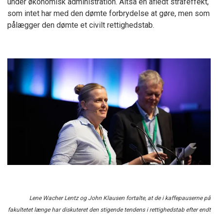
under økonomisk administration. Altså en afledt strafeffekt,
som intet har med den dømte forbrydelse at gøre, men som
pålægger den dømte et civilt rettighedstab.
Lene Wacher Lentz og John Klausen fortalte, at de i kaffepauserne på
fakultetet længe har diskuteret den stigende tendens i rettighedstab efter endt