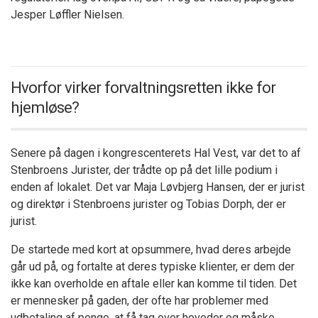
Jesper Løffler Nielsen.
Hvorfor virker forvaltningsretten ikke for
hjemløse?
Senere på dagen i kongrescenterets Hal Vest, var det to af
Stenbroens Jurister, der trådte op på det lille podium i
enden af lokalet. Det var Maja Løvbjerg Hansen, der er jurist
og direktør i Stenbroens jurister og Tobias Dorph, der er
jurist.
De startede med kort at opsummere, hvad deres arbejde
går ud på, og fortalte at deres typiske klienter, er dem der
ikke kan overholde en aftale eller kan komme til tiden. Det
er mennesker på gaden, der ofte har problemer med
udbetaling af penge, at få tag over hoveder og måske