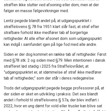
straffen ikke slutter ved afsoning eller dom, men at der
følger en masse følgevirkninger med.
Lentz pegede blandt andet på, at udgangspunktet i
straffelovens § 78 fra 1951 klart slår fast, at straf efter
strafbare forhold ikke medfører tab af borgerlige
rettigheder. At alle efter afsonet dom som udgangspunkt
kan indgå i samfundet igen på lige fod med alle andre.
Siden er der dog kommet en række tab af rettigheder. Først
med §78 stk. 2 og siden med §79. Men intentionen i dansk
strafferet lød stadig i 2025 fra Straffelovrådet, at
”udgangspunktet er, at idømmelse af straf ikke medfører
tab af rettigheder,” som der står i deres redegørelse.
Trods det udgangspunkt pegede begge professorer på, at
der siden er sket en udvikling i praksis. Det ses blandt
andet i forhold til straffelovens § 57a, der blev indført i
2022, hvor en ung dømt for vold eller trusler kan blive sat