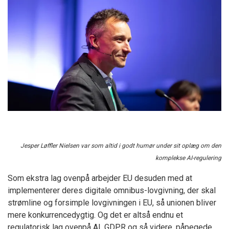
Jesper Løffler Nielsen var som altid i godt humør under sit oplæg om den
komplekse AI-regulering
Som ekstra lag ovenpå arbejder EU desuden med at
implementerer deres digitale omnibus-lovgivning, der skal
strømline og forsimple lovgivningen i EU, så unionen bliver
mere konkurrencedygtig. Og det er altså endnu et
regulatorisk lag ovenpå AI, GDPR og så videre, påpegede