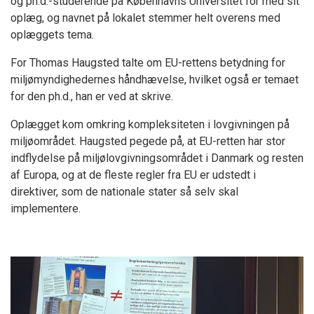
og ph.d.-studerende på Københavns Universitet for med sit
oplæg, og navnet på lokalet stemmer helt overens med
oplæggets tema.
For Thomas Haugsted talte om EU-rettens betydning for
miljømyndighedernes håndhævelse, hvilket også er temaet
for den ph.d., han er ved at skrive.
Oplægget kom omkring kompleksiteten i lovgivningen på
miljøområdet. Haugsted pegede på, at EU-retten har stor
indflydelse på miljølovgivningsområdet i Danmark og resten
af Europa, og at de fleste regler fra EU er udstedt i
direktiver, som de nationale stater så selv skal
implementere.