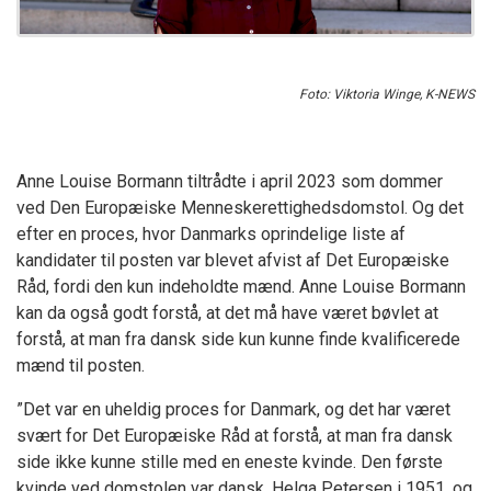
Foto: Viktoria Winge, K-NEWS
Anne Louise Bormann tiltrådte i april 2023 som dommer
ved Den Europæiske Menneskerettighedsdomstol. Og det
efter en proces, hvor Danmarks oprindelige liste af
kandidater til posten var blevet afvist af Det Europæiske
Råd, fordi den kun indeholdte mænd. Anne Louise Bormann
kan da også godt forstå, at det må have været bøvlet at
forstå, at man fra dansk side kun kunne finde kvalificerede
mænd til posten.
”Det var en uheldig proces for Danmark, og det har været
svært for Det Europæiske Råd at forstå, at man fra dansk
side ikke kunne stille med en eneste kvinde. Den første
kvinde ved domstolen var dansk, Helga Petersen i 1951, og