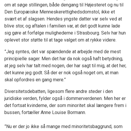
om at søge stillingen, både dengang til Højesteret og nu til
Den Europæiske Menneskerettighedsdomstol, ikke et
svært et af slagsen. Hendes yngste datter var selv ved at
blive stor, og aftalen i familien var, at det godt kunne lade
sig gøre at forfølge mulighederne i Strasbourg. Selv har hun
oplevet stor støtte til at tage valget om at rykke videre.
”Jeg syntes, det var spændende at arbejde med de mest
principielle sager. Men det har da nok også haft betydning,
at jeg selv har talt med nogen, der har sagt til mig, at det her,
det kunne jeg godt. Så der er nok også noget om, at man
skal opfordres en gang mere.”
Diversitetsdebatten, ligesom flere andre steder i den
juridiske verden, fylder også i dommerverdenen. Men her er
det fortsat kvinderne, der som minoritet skal længere frem i
bussen, fortæller Anne Louise Bormann.
”Nu er der jo ikke så mange med minoritetsbaggrund, som