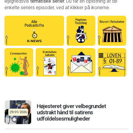
lejlighedsvis
tematiske
serier.
Du får en oplistning af de
enkelte seriers episoder, ved at klikker på ikonerne.
Højesteret giver velbegrundet
udstrakt hånd til satirens
29/01/2026
udfoldelsesmuligheder