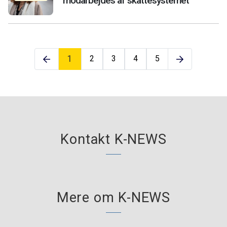
modarbejdes af skattesystemet
1
2
3
4
5
Kontakt K-NEWS
Mere om K-NEWS