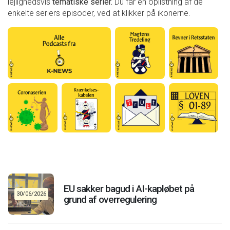
lejlighedsvis
tematiske
serier.
Du får en oplistning af de
enkelte seriers episoder, ved at klikker på ikonerne.
EU sakker bagud i AI-kapløbet på
30/06/2026
grund af overregulering