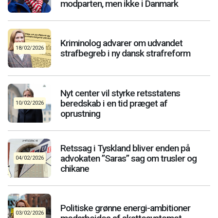
modparten, men ikke i Danmark
Kriminolog advarer om udvandet
18/02/2026
strafbegreb i ny dansk strafreform
Nyt center vil styrke retsstatens
beredskab i en tid præget af
10/02/2026
oprustning
Retssag i Tyskland bliver enden på
advokaten ”Saras” sag om trusler og
04/02/2026
chikane
Politiske grønne energi-ambitioner
03/02/2026