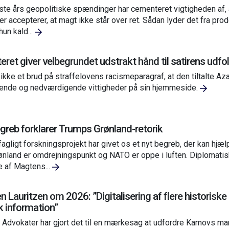
ste års geopolitiske spændinger har cementeret vigtigheden af, a
ter accepterer, at magt ikke står over ret. Sådan lyder det fra p
hun kald...
eret giver velbegrundet udstrakt hånd til satirens udf
 ikke et brud på straffelovens racismeparagraf, at den tiltalte Az
ende og nedværdigende vittigheder på sin hjemmeside.
greb forklarer Trumps Grønland-retorik
fagligt forskningsprojekt har givet os et nyt begreb, der kan hjælp
ønland er omdrejningspunkt og NATO er oppe i luften. Diplomati
 af Magtens...
n Lauritzen om 2026: ”Digitalisering af flere historiske 
sk information”
Advokater har gjort det til en mærkesag at udfordre Karnovs mark