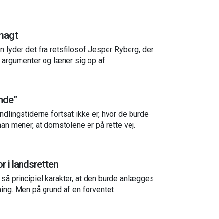
 magt
an lyder det fra retsfilosof Jesper Ryberg, der
e argumenter og læner sig op af
ende”
dlingstiderne fortsat ikke er, hvor de burde
han mener, at domstolene er på rette vej.
r i landsretten
så principiel karakter, at den burde anlægges
ng. Men på grund af en forventet