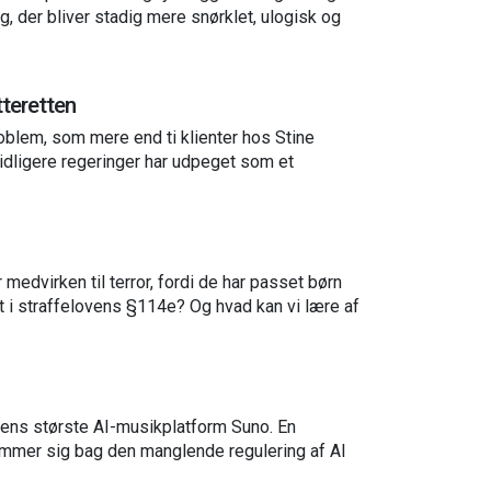
der bliver stadig mere snørklet, ulogisk og
tteretten
blem, som mere end ti klienter hos Stine
idligere regeringer har udpeget som et
dvirken til terror, fordi de har passet børn
t i straffelovens §114e? Og hvad kan vi lære af
ens største AI-musikplatform Suno. En
gemmer sig bag den manglende regulering af AI