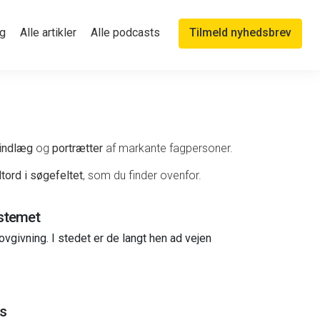
g
Alle artikler
Alle podcasts
Tilmeld nyhedsbrev
indlæg
og
portrætter
af markante fagpersoner.
tord i søgefeltet
, som du finder ovenfor.
ystemet
vgivning. I stedet er de langt hen ad vejen
os