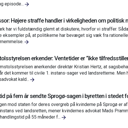
ng episode...
sor: Højere straffe handler i virkeligheden om politisk
rk har vi fuldstændig glemt at diskutere, hvorfor vi straffer. Såd
re eksempler på, at politikerne har bevæget sig væk fra rationell
rnemmelse.
lsstyrelsen erkender: Ventetider er ”ikke tilfredsstill
stolsstyrelsen anerkender direktør Kristian Hertz, at sagsbehan
år det kommer til civile 1. instans-sager ved landsretterne. Men 
sadvokat kald...
id på fem år sendte Sprogø-sagen i byretten i stedet fo
en mod staten for deres overgreb på kvinderne på Sprogø er af 
instans ved landsretten, mener kvindernes advokat Mads Prammi
andlingstid på 55 måneder f...