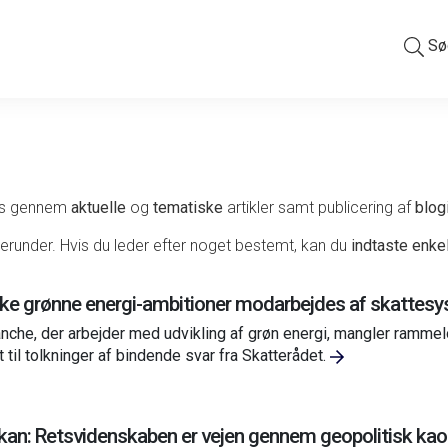
Sø
ens gennem
aktuelle
og
tematiske
artikler samt publicering af
blog
erunder. Hvis du leder efter noget bestemt, kan du
indtaste enkel
ske grønne energi-ambitioner modarbejdes af skattes
nche, der arbejder med udvikling af grøn energi, mangler rammelo
t til tolkninger af bindende svar fra Skatterådet.
an: Retsvidenskaben er vejen gennem geopolitisk ka