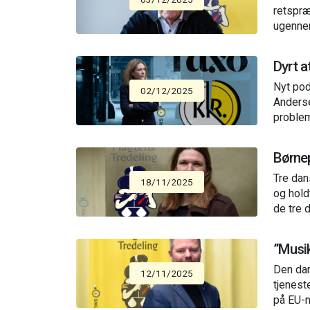
retspræ
ugennem
Dyrt a
Nyt pod
02/12/2025
Anderse
proble
Børnep
Tre dan
18/11/2025
og hold
de tre 
”Musik
Den dan
12/11/2025
tjenest
på EU-n