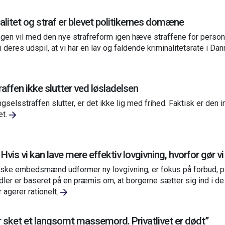
alitet og straf er blevet politikernes domæne
gen vil med den nye strafreform igen hæve straffene for personfa
 i deres udspil, at vi har en lav og faldende kriminalitetsrate i Da
raffen ikke slutter ved løsladelsen
gselsstraffen slutter, er det ikke lig med frihed. Faktisk er den 
et.
Hvis vi kan lave mere effektiv lovgivning, hvorfor gør vi
ske embedsmænd udformer ny lovgivning, er fokus på forbud, p
dler er baseret på en præmis om, at borgerne sætter sig ind i de
r agerer rationelt.
r sket et langsomt massemord. Privatlivet er dødt”