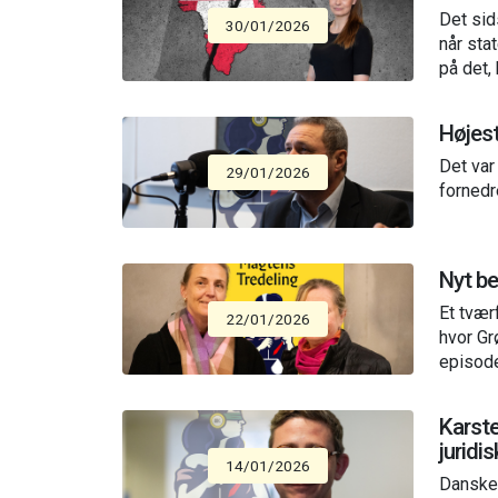
Det sid
30/01/2026
når sta
på det, 
Højest
Det var
29/01/2026
fornedr
Nyt be
Et tvær
22/01/2026
hvor Gr
episode
Karste
juridi
14/01/2026
Danske 