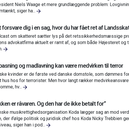
sident Niels Waage et mere grundlæggende problem: Lovgivning, 
tænkt, siger ha...
t forsvare dig i en sag, hvor du har fået ret af Landsska
cast om skatteret sætter lys på det retssikkerhedsmæssige pro
ns advokatfirma aktuelt er ramt af, og som både Højesteret og t
m.
asning og madlavning kan være medvirken til terror
ske kvinder er de første ved danske domstole, som dømmes for me
t hus hos for terrorister. Men hvor langt rækker medvirkeansvare
domme, hv...
ken er råvaren. Og den har de ikke betalt for”
ske musikrettighedsorganisation Koda lægger sag an mod verd
e, der ifølge politisk og juridisk chef hos Koda Nicky Trebbien 
iveau, siger han i pod...