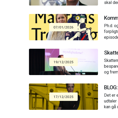
skal de
Kommu
Ph.d. o
07/01/2026
forplig
episode
Skatte
Skattem
19/12/2025
bespare
og frem
BLOG:
Det er 
17/12/2025
udtaler
kan gå 