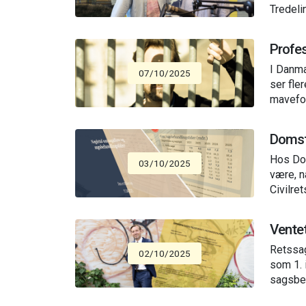
Tredeli
Profes
I Danma
07/10/2025
ser fle
mavefo
Domsto
Hos Dom
03/10/2025
være, n
Civilret
Ventet
Retssag
02/10/2025
som 1. 
sagsbeh