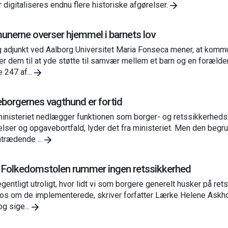
r digitaliseres endnu flere historiske afgørelser.
nerne overser hjemmel i barnets lov
g adjunkt ved Aalborg Universitet Maria Fonseca mener, at kommu
ter dem til at yde støtte til samvær mellem et barn og en forælder, 
 247 af...
borgernes vagthund er fortid
inisteriet nedlægger funktionen som borger- og retssikkerhedsch
lser og opgavebortfald, lyder det fra ministeriet. Men den begrun
trædende ...
 Folkedomstolen rummer ingen retssikkerhed
egentligt utroligt, hvor lidt vi som borgere generelt husker på r
 os om de implementerede, skriver forfatter Lærke Helene Askhol
og sige...