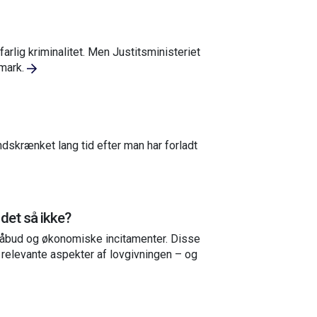
rlig kriminalitet. Men Justitsministeriet
nmark.
indskrænket lang tid efter man har forladt
 det så ikke?
åbud og økonomiske incitamenter. Disse
 relevante aspekter af lovgivningen – og