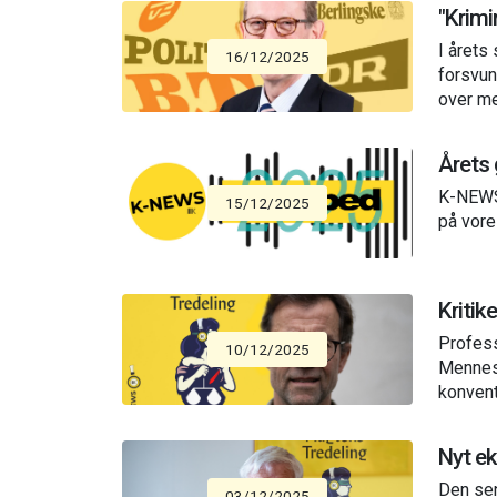
"Krimi
I årets
16/12/2025
forsvun
over me
Årets
K-NEWS 
15/12/2025
på vore
Kritik
Profess
10/12/2025
Mennesk
konvent
Nyt ek
Den sen
03/12/2025