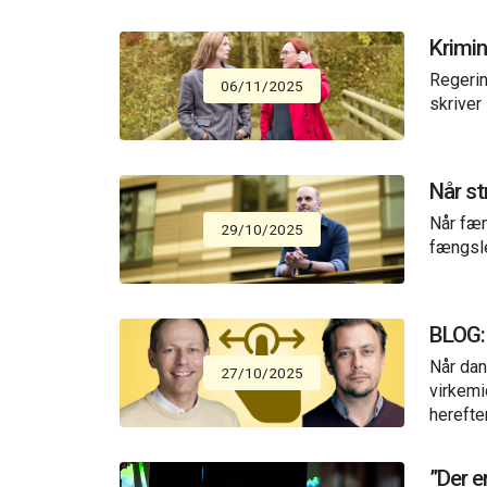
Krimin
Regerin
06/11/2025
skriver
Når st
Når fæn
29/10/2025
fængsl
BLOG: 
Når dan
27/10/2025
virkemi
herefte
”Der e