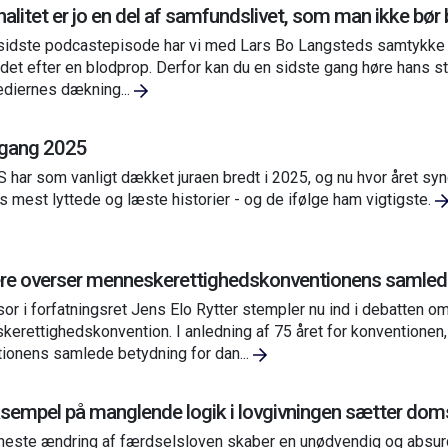
nalitet er jo en del af samfundslivet, som man ikke bø
 sidste podcastepisode har vi med Lars Bo Langsteds samtykke 
det efter en blodprop. Derfor kan du en sidste gang høre hans st
diernes dækning...
 gang 2025
har som vanligt dækket juraen bredt i 2025, og nu hvor året sy
s mest lyttede og læste historier - og de ifølge ham vigtigste.
ere overser menneskerettighedskonventionens samlede
or i forfatningsret Jens Elo Rytter stempler nu ind i debatten
erettighedskonvention. I anledning af 75 året for konventionen, op
ionens samlede betydning for dan...
sempel på manglende logik i lovgivningen sætter domst
este ændring af færdselsloven skaber en unødvendig og absurd 