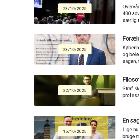
Overvåg
23/10/2025
400 adv
særlig t
Foræld
Københa
23/10/2025
og belø
sagen, t
Filoso
Straf s
22/10/2025
profess
En sag
Lige nu
15/10/2025
bruge m