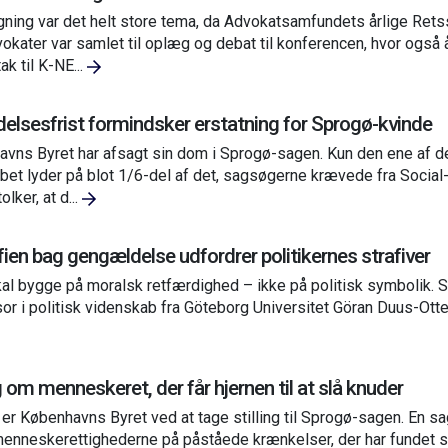
ning var det helt store tema, da Advokatsamfundets årlige Rets
okater var samlet til oplæg og debat til konferencen, hvor også år
ak til K-NE...
elsesfrist formindsker erstatning for Sprogø-kvinde
vns Byret har afsagt sin dom i Sprogø-sagen. Kun den ene af de 
bet lyder på blot 1/6-del af det, sagsøgerne krævede fra Social-
olker, at d...
fien bag gengældelse udfordrer politikernes strafiver
kal bygge på moralsk retfærdighed – ikke på politisk symbolik. 
or i politisk videnskab fra Göteborg Universitet Göran Duus-Ott
 om menneskeret, der får hjernen til at slå knuder
 er Københavns Byret ved at tage stilling til Sprogø-sagen. En s
enneskerettighederne på påståede krænkelser, der har fundet ste